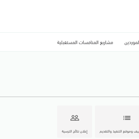
لموردين
مشاريع المنافسات المستقبلية
people_outline
list
يف وموقع التنفيذ والتقديم
إعلان نتائج الترسية