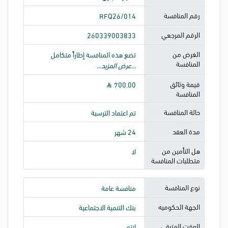
رقم المنافسة
RFQ26/014
الرقم المرجعي
260339003833
الغرض من
تضع هذه المنافسة إطاراً متكامل
المنافسة
...عرض المزيد...
قيمة وثائق
700.00
المنافسة
حالة المنافسة
تم اعتماد الترسية
مدة العقد
24 شهر
هل التأمين من
لا
متطلبات المنافسة
نوع المنافسة
منافسة عامة
الجهة الحكوميه
بنك التنمية الاجتماعية
الوقت المتبقى
إنتهى